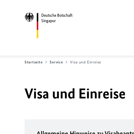
Deutsche Botschaft
Singapur
Startseite
Service
Visa und Einreise
Visa und Einreise
Allgemeine Hinweise zu Visabean