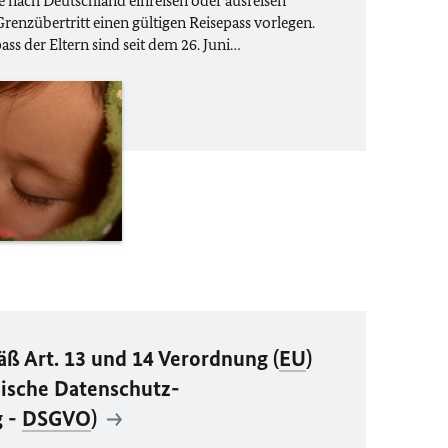
e nach Deutschland einreisen oder ausreisen
enzübertritt einen gültigen Reisepass vorlegen.
ss der Eltern sind seit dem 26. Juni…
ß Art. 13 und 14 Verordnung (
EU
)
ische Datenschutz-
 -
DSGVO
)