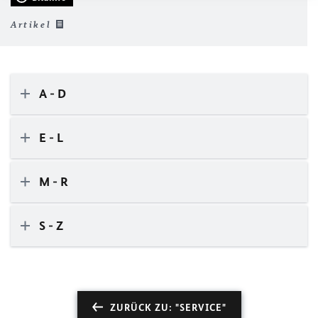
Artikel
A - D
E - L
M - R
S - Z
ZURÜCK ZU: "SERVICE"